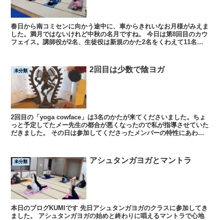
春日から南コミセンに向かう途中に、車からきれいなお月様がみえま
した。満月ではないけれど中秋の名月ですね。 今日は第8回目のカウ
フェイス。講師役が2名、生徒役は新規のかた2名をくわえて11名、
ぜんぶで13名で練習しました。だんだ...
2回目は少数で陰ヨガ
未分類
2回目の「yoga cowface」は3名のかたが来てくださいました。ちょ
っと予定してたメー先生の都合が悪くなったので私が指導させていた
だきました。 その日は参加してくださったメンバーの特性にあわせ
てたクラスの内容にしました。 ...
アシュタンガヨガとマントラ
未分類
本日のブログKUMIです 先日アシュタンガヨガのクラスに参加してき
ました。 アシュタンガヨガの始めと終わりに唱えるマントラで心地