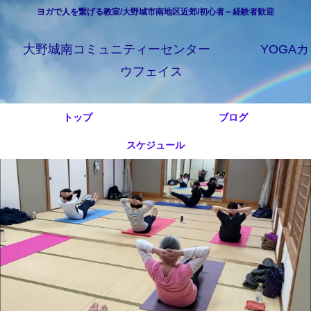
ヨガで人を繋げる教室/大野城市南地区近郊/初心者～経験者歓迎
大野城南コミュニティーセンター YOGAカ
ウフェイス
トップ
ブログ
スケジュール