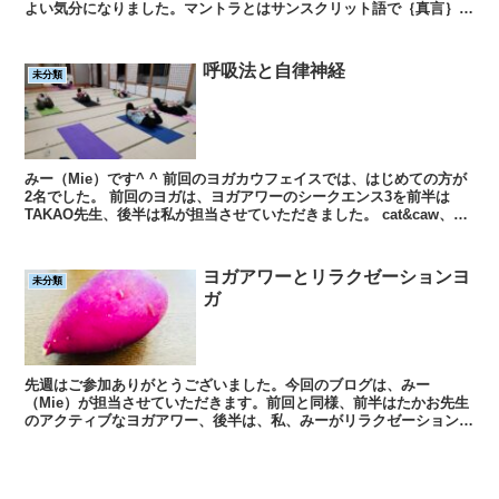
よい気分になりました。マントラとはサンスクリット語で｛真言｝嘘
偽りのない言葉という意味で、心を落ち着...
呼吸法と自律神経
未分類
みー（Mie）です^ ^ 前回のヨガカウフェイスでは、はじめての方が
2名でした。 前回のヨガは、ヨガアワーのシークエンス3を前半は
TAKAO先生、後半は私が担当させていただきました。 cat&caw、プ
ランクポーズ、ダウン...
ヨガアワーとリラクゼーションヨ
未分類
ガ
先週はご参加ありがとうございました。今回のブログは、みー
（Mie）が担当させていただきます。前回と同様、前半はたかお先生
のアクティブなヨガアワー、後半は、私、みーがリラクゼーション中
心のヨガを行いました。たかお先生のYOGAでは、ダウン...