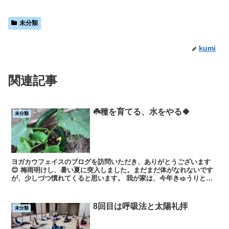
未分類
kumi
関連記事
☘️種を育てる、水をやる🍀
未分類
ヨガカウフェイスのブログを訪問いただき、ありがとうございます
😊 梅雨明けし、暑い夏に突入しました。まだまだ体がなれないです
が、少しづつ慣れてくると思います。 我が家は、今年きゅうりとプ
チトマトを育ています。我が家...
8回目は呼吸法と太陽礼拝
未分類