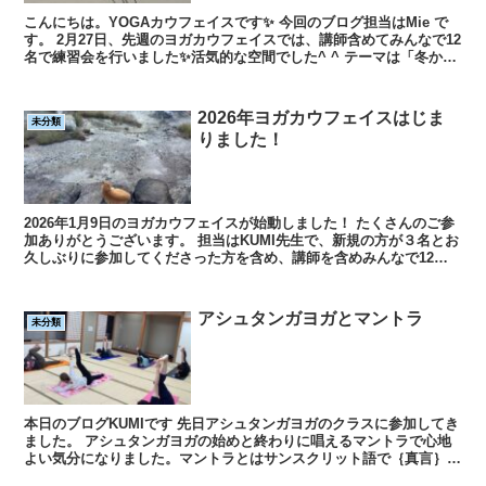
こんにちは。YOGAカウフェイスです✨ 今回のブログ担当はMie で
す。 2月27日、先週のヨガカウフェイスでは、講師含めてみんなで12
名で練習会を行いました✨活気的な空間でした^ ^ テーマは「冬から
春に...
2026年ヨガカウフェイスはじま
未分類
りました！
2026年1月9日のヨガカウフェイスが始動しました！ たくさんのご参
加ありがとうございます。 担当はKUMI先生で、新規の方が３名とお
久しぶりに参加してくださった方を含め、講師を含めみんなで12名
でヨガを行いました。 ...
アシュタンガヨガとマントラ
未分類
本日のブログKUMIです 先日アシュタンガヨガのクラスに参加してき
ました。 アシュタンガヨガの始めと終わりに唱えるマントラで心地
よい気分になりました。マントラとはサンスクリット語で｛真言｝嘘
偽りのない言葉という意味で、心を落ち着...