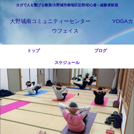
ヨガで人を繋げる教室/大野城市南地区近郊/初心者～経験者歓迎
大野城南コミュニティーセンター YOGAカ
ウフェイス
トップ
ブログ
スケジュール