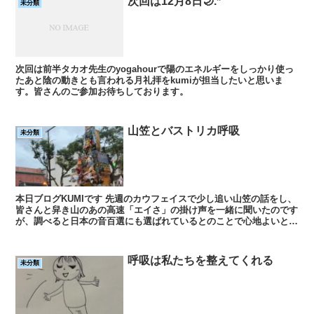
次回は12月8日🌙.*
未分類
次回は前半タカオ先生のyogahourで陽のエネルギーをしっかり使っ
たあと陰の動きとも言われる月礼拝をkumiが担当したいと思いま
す。皆さんのご参加お待ちしております。
山笠とバストリカ呼吸
未分類
本日ブログKUMIです 先週のカウフェイスで少し追い山笠の話をし、
皆さんと舁き山のあの高速「エイさ」の掛け声を一緒に聞いたのです
が、調べると日本の音百選にも選ばれているとのことで心地よいと感
じるのは納得でした。高速「エイさ」は...
呼吸は私たちを整えてくれる
未分類