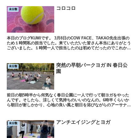
コロコロ
未分類
本日のブログKUMIです。 3月8日のCOW FACE、TAKAO先生出張の
ため１時間私の担当でした。来ていただいた皆さん本当にありがとう
ございました。１時間一人で担当したのは初めてだったのでこれから
もずっと本日のことは忘れないだろう...
突然の早朝パークヨガ IN 春日公
未分類
園
前日の朝5時半から何気なく春日公園に一人で行って朝ヨガをやった
んです。そしたら、涼しくて気持ちのいいのなんの。6時半くらいか
ら朝日が射しかかり、心地の良い風と朝日を浴びながらのアーサナと
瞑想。 「この気持ちよさ、心地よさを、み...
アンチエイジングとヨガ
未分類