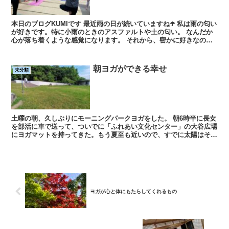
本日のブログKUMIです 最近雨の日が続いていますね☂️ 私は雨の匂い
が好きです。特に小雨のときのアスファルトや土の匂い。 なんだか
心が落ち着くような感覚になります。 それから、密かに好きなのが
和...
朝ヨガができる幸せ
未分類
土曜の朝、久しぶりにモーニングパークヨガをした。 朝6時半に長女
を部活に車で送って、ついでに「ふれあい文化センター」の大谷広場
にヨガマットを持ってきた。もう夏至も近いので、すでに太陽はそこ
そこ昇っているが、まだそこまで日差しは強くない...
ヨガが心と体にもたらしてくれるもの