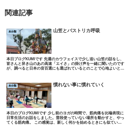
関連記事
山笠とバストリカ呼吸
未分類
本日ブログKUMIです 先週のカウフェイスで少し追い山笠の話をし、
皆さんと舁き山のあの高速「エイさ」の掛け声を一緒に聞いたのです
が、調べると日本の音百選にも選ばれているとのことで心地よいと感
じるのは納得でした。高速「エイさ」は...
慣れない事に慣れていく
未分類
本日のブログKUMIです 少し前のヨガの時間で、筋肉痛を比喩表現に
日常生活のお話をしました。普段使っていない場所を動かすと、やっ
てくる筋肉痛。 この感覚は、新しく何かを始めるときにも似ていて
やったことのないことに挑戦したとき、思...