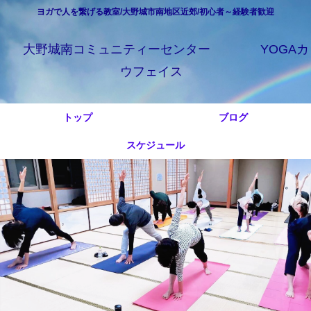
ヨガで人を繋げる教室/大野城市南地区近郊/初心者～経験者歓迎
大野城南コミュニティーセンター YOGAカ
ウフェイス
トップ
ブログ
スケジュール